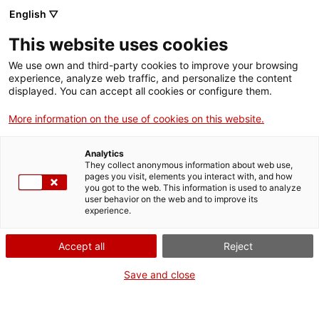
Menú
Cerc
. Obre en una nova finestra.
English ▽
This website uses cookies
ACCIÓ - Agència per al creixement de les empreses
ACCIÓ - Agència per al creixement de les empreses
Cercador
We use own and third-party cookies to improve your browsing
Inici
experience, analyze web traffic, and personalize the content
displayed. You can accept all cookies or configure them.
Ajuts i serveis
More information on the use of cookies on this website.
Països
Analytics
Serveis d'internacionalització
Serveis d'innovació
They collect anonymous information about web use,
Sectors
pages you visit, elements you interact with, and how
Cupons ACCIÓ de programes europeus
you got to the web. This information is used to analyze
Convocatòries d'ajuts obertes
Últimes notícies
user behavior on the web and to improve its
Activitats
d'R+D+I: Demana més informació
experience.
Properes activitats
ACCIÓ
Accept all
Reject
Vols més informació?
. Obre en una nova finestra.
Contacte
Save and close
Emplena aquest formulari, explica'ns quin és el teu
projecte o el teu dubte i ens posarem en contacte amb
ca
tu de seguida.