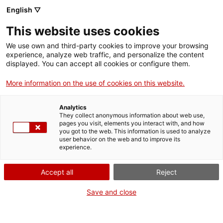
Menú
Cerc
. Obre en una nova finestra.
English ▽
This website uses cookies
ACCIÓ - Agència per al creixement de les empreses
ACCIÓ - Agència per al creixement de les empreses
Cercador
We use own and third-party cookies to improve your browsing
Inici
experience, analyze web traffic, and personalize the content
displayed. You can accept all cookies or configure them.
Ajuts i serveis
More information on the use of cookies on this website.
Països
Analytics
Serveis d'internacionalització
Serveis d'innovació
They collect anonymous information about web use,
Sectors
pages you visit, elements you interact with, and how
Ajuts a projectes d’innovació tecnològica per
you got to the web. This information is used to analyze
Convocatòries d'ajuts obertes
Últimes notícies
user behavior on the web and to improve its
Activitats
a pimes: Demana més informació
experience.
Properes activitats
ACCIÓ
Accept all
Reject
Vols més informació?
. Obre en una nova finestra.
Contacte
Save and close
Emplena aquest formulari, explica'ns quin és el teu
projecte i ens posarem en contacte amb tu de seguida.
ca