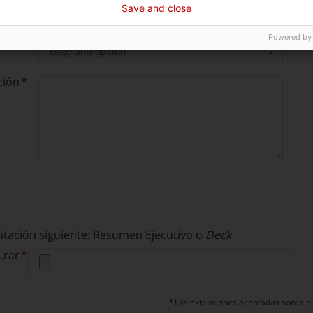
Save and close
Powered by
iar?
Elige una opción
ción
entación siguiente: Resumen Ejecutivo o
Deck
 .rar
*
Las extensiones aceptadas son: zip 