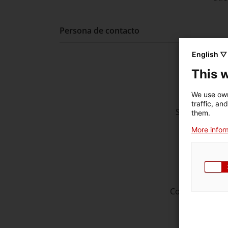
Persona de contacto
English ▽
Nom
This 
Primer apel
We use own
traffic, an
Segundo apel
them.
More inform
C
Telé
Correo electró