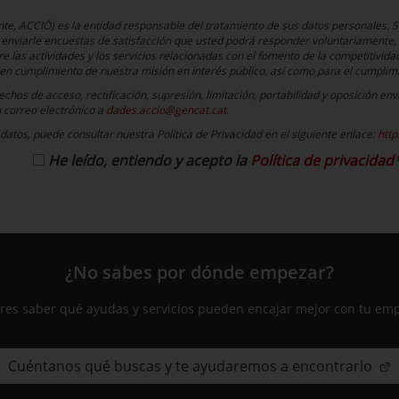
te, ACCIÓ) es la entidad responsable del tratamiento de sus datos personales. Su
á enviarle encuestas de satisfacción que usted podrá responder voluntariamente,
re las actividades y los servicios relacionadas con el fomento de la competitividad
en cumplimiento de nuestra misión en interés público, así como para el cumplimi
hos de acceso, rectificación, supresión, limitación, portabilidad y oposición en
n correo electrónico a
dades.accio@gencat.cat
.
datos, puede consultar nuestra Política de Privacidad en el siguiente enlace:
http
He leído, entiendo y acepto la
Política de privacidad
¿No sabes por dónde empezar?
res saber qué ayudas y servicios pueden encajar mejor con tu em
Cuéntanos qué buscas y te ayudaremos a encontrarlo