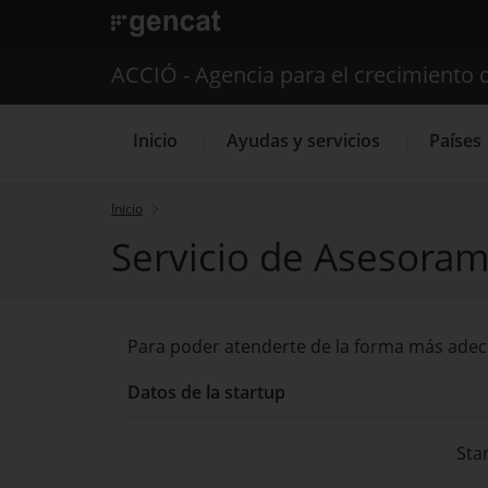
. Abrir en una nueva ventana.
ACCIÓ - Agencia para el crecimiento 
Inicio
Ayudas y servicios
Países
Inicio
Servicio de Asesorami
Servicios de 
Para poder atenderte de la forma más adecu
Datos de la startup
Sta