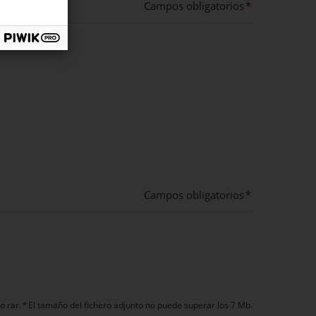
Campos obligatorios
Campos obligatorios
o rar.
*
El tamaño del fichero adjunto no puede superar los 7 Mb.