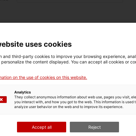
bre
website uses cookies
lido
 and third-party cookies to improve your browsing experience, ana
d personalize the content displayed. You can accept all cookies or co
lido
ation on the use of cookies on this website.
argo
Analytics
They collect anonymous information about web use, pages you visit, e
fono
you interact with, and how you got to the web. This information is used 
analyze user behavior on the web and to improve its experience.
nico
Accept all
Reject