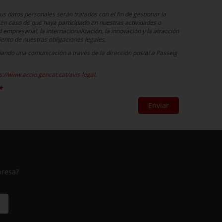
s datos personales serán tratados con el fin de gestionar la
 en caso de que haya participado en nuestras actividades o
 empresarial, la internacionalización, la innovación y la atracción
ento de nuestras obligaciones legales.
viando una comunicación a través de la dirección postal a Passeig
s://www.accio.gencat.cat/avis-legal
.
Enviar
presa?