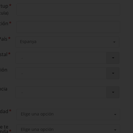
rtup
cula)
ción
País
Espanya
stal
ión
ncia
idad
Elige una opción
e te
Elige una opción
enda