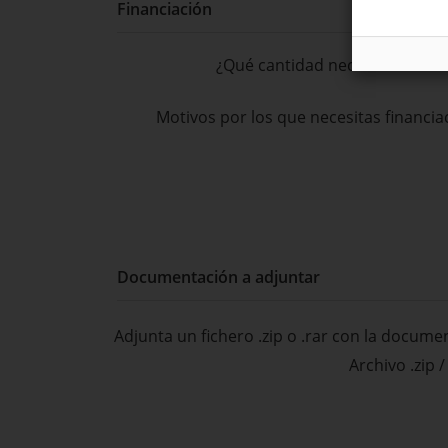
Financiación
¿Qué cantidad necesitas financ
Motivos por los que necesitas financia
Documentación a adjuntar
Adjunta un fichero .zip o .rar con la docum
Archivo .zip /