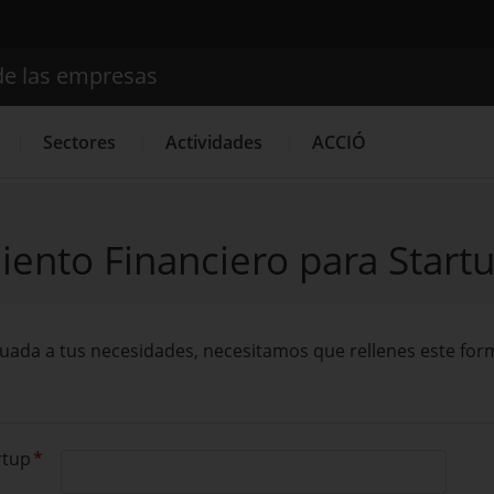
de las empresas
Buscador
Sectores
Actividades
ACCIÓ
ento Financiero para Startu
Internacionalización
Servicios de Innovación
Servicios p
ada a tus necesidades, necesitamos que rellenes este form
rtup