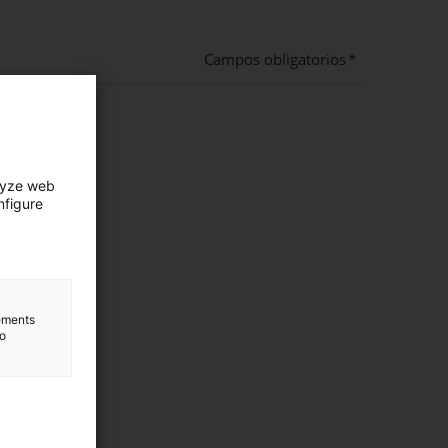
Campos obligatorios
lyze web
nfigure
lements
to