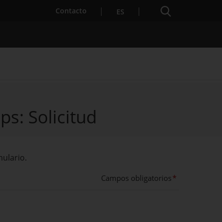
Buscador
Contacto
ES
ps: Solicitud
ara Startups
ulario.
Campos obligatorios