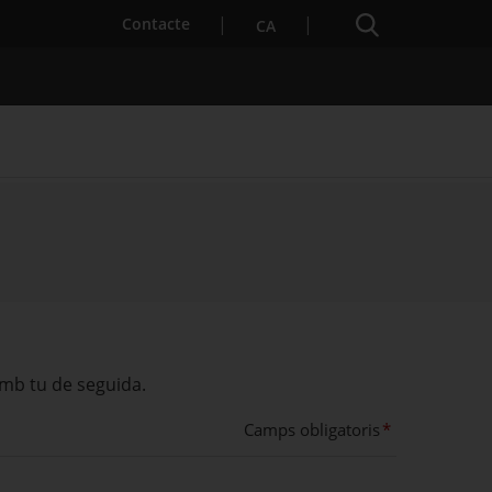
Cercador
. Obre en una nova finestra.
Contacte
CA
s notícies
Properes activitats
amb tu de seguida.
Camps obligatoris