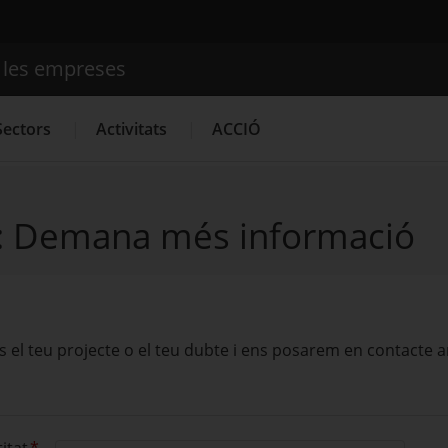
e les empreses
Cercador
Sectors
Activitats
ACCIÓ
s: Demana més informació
Serveis d'innovació
Convocatòries d'ajuts obertes
Últime
s el teu projecte o el teu dubte i ens posarem en contacte 