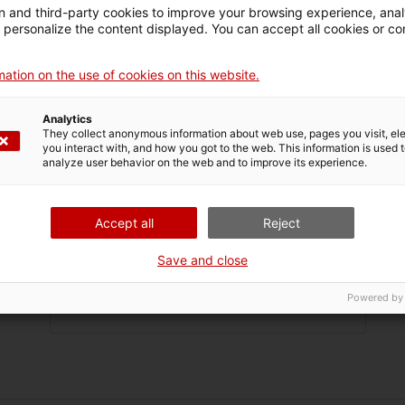
 and third-party cookies to improve your browsing experience, ana
d personalize the content displayed. You can accept all cookies or co
Nom
ation on the use of cookies on this website.
gnom
Analytics
They collect anonymous information about web use, pages you visit, e
you interact with, and how you got to the web. This information is used 
nom
analyze user behavior on the web and to improve its experience.
rrec
Accept all
Reject
nica
Save and close
Powered by
èfon