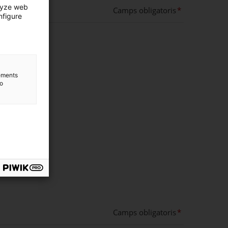
lyze web
Camps obligatoris
nfigure
lements
to
Camps obligatoris