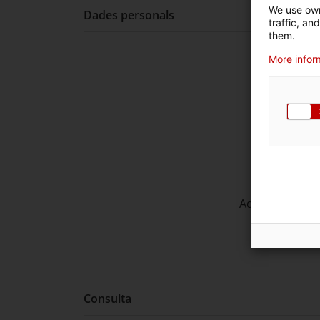
We use own
Dades personals
traffic, an
them.
More inform
Primer co
Segon cog
Cà
Adreça electrò
Tel
Consulta