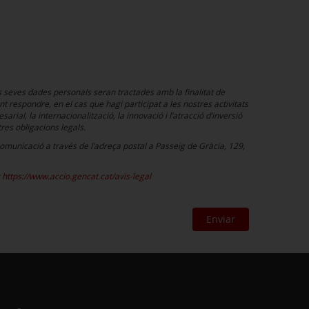
s seves dades personals seran tractades amb la finalitat de
t respondre, en el cas que hagi participat a les nostres activitats
rial, la internacionalització, la innovació i l’atracció d’inversió
res obligacions legals.
a comunicació a través de l’adreça postal a Passeig de Gràcia, 129,
:
https://www.accio.gencat.cat/avis-legal
Enviar