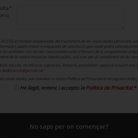
ulta
ters)
, ACCIÓ) és l’entitat responsable del tractament de les seves dades personals. Le
 formulari; podrà enviar-li enquestes de satisfacció que vostè podrà voluntàriamen
les activitats i els serveis relacionades amb el foment de la competitivitat empresa
ent de la nostra missió en interès públic, així com per al compliment de les nost
ets d’accés, rectificació, supressió, limitació, portabilitat i oposició enviant un
a
dades.accio@gencat.cat
es seves dades, pot consultar la nostra Política de Privacitat en el següent enllaç
He llegit, entenc i accepto la
Política de Privacitat
No saps per on començar?