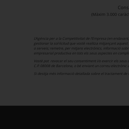
Cons
(Màxim 3.000 caràc
L’Agència per a la Competitivitat de l’Empresa (en endavant
gestionar la sol·licitud que vostè realitza mitjançant aquest
o serveis; remetre, per mitjans electrònics, informació sobre 
empresarial productiva en tots els seus aspectes en complim
Vostè pot revocar el seu consentiment i/o exercir els seus dr
C.P. 08008 de Barcelona, o bé enviant un correu electrònic 
Si desitja més informació detallada sobre el tractament de l