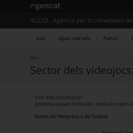
. Obre en una nova finestra.
ACCIÓ - Agència per al creixement d
Inici
Ajuts i serveis
Països
Inici
Sector dels videojoc
Serveis d'internacionalització
Vols més informació?
Emplena aquest formulari, explica'ns quin é
Dades de l'empresa o de l'entitat