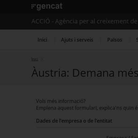
. Obre en una nova finestra.
ACCIÓ - Agència per al creixement d
Inici
Ajuts i serveis
Països
Inici
Àustria: Demana més
Serveis d'internacionalització
Vols més informació?
Emplena aquest formulari, explica'ns quin é
Dades de l'empresa o de l'entitat