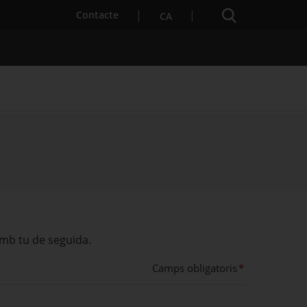
Cercador
. Obre en una nova finestra.
Contacte
CA
s notícies
Properes activitats
amb tu de seguida.
Camps obligatoris