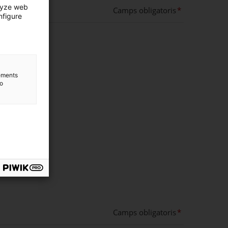
lyze web
Camps obligatoris
nfigure
lements
to
Camps obligatoris