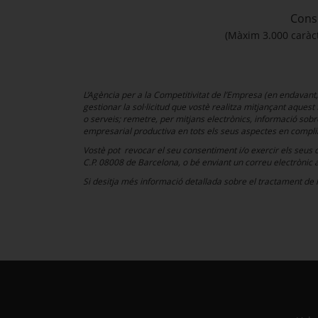
Cons
(Màxim 3.000 caràc
L’Agència per a la Competitivitat de l’Empresa (en endavant
gestionar la sol·licitud que vostè realitza mitjançant aquest
o serveis; remetre, per mitjans electrònics, informació sobre 
empresarial productiva en tots els seus aspectes en complim
Vostè pot revocar el seu consentiment i/o exercir els seus dr
C.P. 08008 de Barcelona, o bé enviant un correu electrònic 
Si desitja més informació detallada sobre el tractament de l