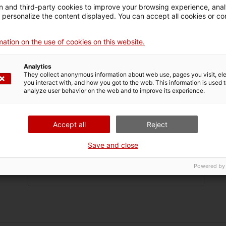
 and third-party cookies to improve your browsing experience, ana
d personalize the content displayed. You can accept all cookies or co
Nom
ation on the use of cookies on this website.
gnom
Analytics
They collect anonymous information about web use, pages you visit, e
you interact with, and how you got to the web. This information is used 
nom
analyze user behavior on the web and to improve its experience.
rrec
Accept all
Reject
nica
Save and close
Powered by
èfon