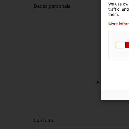
We use own
Dades personals
traffic, an
them.
More inform
Primer co
Segon cog
Cà
Adreça electrò
Tel
Consulta