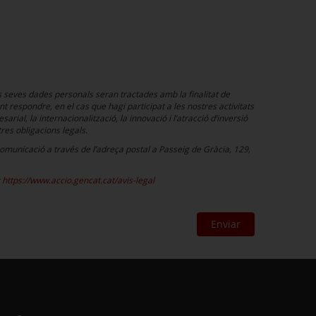
s seves dades personals seran tractades amb la finalitat de
t respondre, en el cas que hagi participat a les nostres activitats
rial, la internacionalització, la innovació i l’atracció d’inversió
res obligacions legals.
a comunicació a través de l’adreça postal a Passeig de Gràcia, 129,
:
https://www.accio.gencat.cat/avis-legal
Enviar