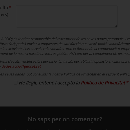
ulta
ters)
, ACCIÓ) és l’entitat responsable del tractament de les seves dades personals. Le
 formulari; podrà enviar-li enquestes de satisfacció que vostè podrà voluntàriamen
les activitats i els serveis relacionades amb el foment de la competitivitat empresa
ent de la nostra missió en interès públic, així com per al compliment de les nost
ets d’accés, rectificació, supressió, limitació, portabilitat i oposició enviant un
a
dades.accio@gencat.cat
es seves dades, pot consultar la nostra Política de Privacitat en el següent enllaç
He llegit, entenc i accepto la
Política de Privacitat
No saps per on començar?