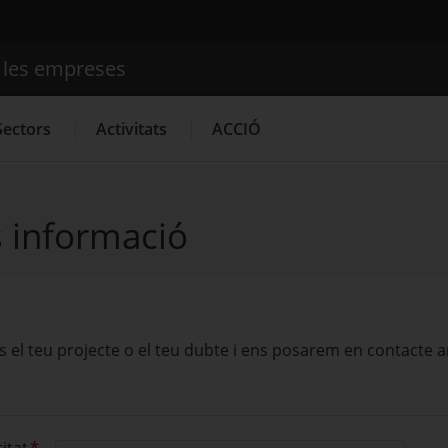
e les empreses
Cercador
Sectors
Activitats
ACCIÓ
 informació
Serveis d'innovació
Convocatòries d'ajuts obertes
Últime
s el teu projecte o el teu dubte i ens posarem en contacte 