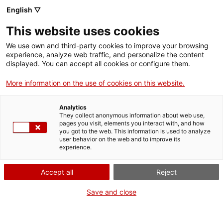
Menú
Busc
. Abrir en una nueva ventana.
English ▽
This website uses cookies
ACCIÓ - Agencia para el crecimiento de las empresas
ACCIÓ - Agencia para el crecimiento de las empresas
Buscador
We use own and third-party cookies to improve your browsing
Inicio
experience, analyze web traffic, and personalize the content
Oficina Exterior de Cataluña en Moscú:
displayed. You can accept all cookies or configure them.
Solicita más información
Ayudas y servicios
More information on the use of cookies on this website.
Países
¿Quieres más información?
Analytics
Rellena este formulario, cuéntanos cuál es tu proyecto
Servicios de Internacionalización
Servicios de Innovación
They collect anonymous information about web use,
Sectores
o pregunta y nos pondremos en contacto contigo
pages you visit, elements you interact with, and how
you got to the web. This information is used to analyze
enseguida.
Servicios para Startups
user behavior on the web and to improve its
Actividades
experience.
Datos de la empresa o de la entidad
Campos obligatorios
ACCIÓ
Accept all
Reject
Empresa / Entidad
Contacto
Save and close
es
NIF de la empresa