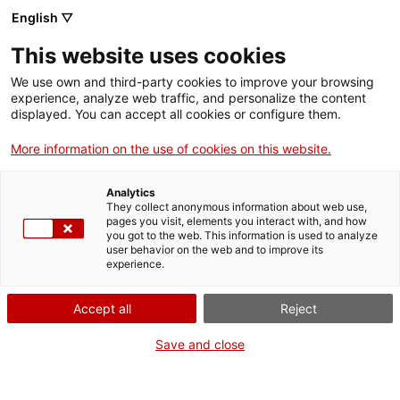
Menú
Cerc
. Obre en una nova finestra.
English ▽
This website uses cookies
ACCIÓ - Agència per al creixement de les empreses
ACCIÓ - Agència per al creixement de les empreses
Cercador
We use own and third-party cookies to improve your browsing
Inici
experience, analyze web traffic, and personalize the content
displayed. You can accept all cookies or configure them.
Ajuts i serveis
More information on the use of cookies on this website.
Països
Analytics
Serveis d'internacionalització
Serveis d'innovació
They collect anonymous information about web use,
Sectors
pages you visit, elements you interact with, and how
Oficina Exterior de Catalunya a Mèxic D.F.:
you got to the web. This information is used to analyze
Convocatòries d'ajuts obertes
Últimes notícies
user behavior on the web and to improve its
Activitats
Demana més informació
experience.
Properes activitats
ACCIÓ
Accept all
Reject
Vols més informació?
. Obre en una nova finestra.
Contacte
Save and close
Emplena aquest formulari, explica'ns quin és el teu
projecte o el teu dubte i ens posarem en contacte amb
ca
tu de seguida.