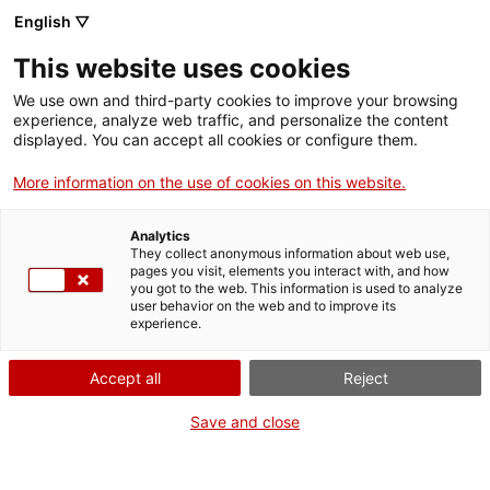
Menú
Cerc
. Obre en una nova finestra.
English ▽
This website uses cookies
ACCIÓ - Agència per al creixement de les empreses
ACCIÓ - Agència per al creixement de les empreses
Cercador
We use own and third-party cookies to improve your browsing
Inici
experience, analyze web traffic, and personalize the content
displayed. You can accept all cookies or configure them.
Ajuts i serveis
More information on the use of cookies on this website.
Països
Analytics
Serveis d'internacionalització
Serveis d'innovació
They collect anonymous information about web use,
Sectors
pages you visit, elements you interact with, and how
Acreditació TECNIO: Demana més
you got to the web. This information is used to analyze
Convocatòries d'ajuts obertes
Últimes notícies
user behavior on the web and to improve its
Activitats
informació
experience.
Properes activitats
ACCIÓ
Accept all
Reject
Vols més informació?
. Obre en una nova finestra.
Contacte
Save and close
Emplena aquest formulari, explica'ns quin és el teu
projecte o el teu dubte i ens posarem en contacte amb
ca
tu de seguida.