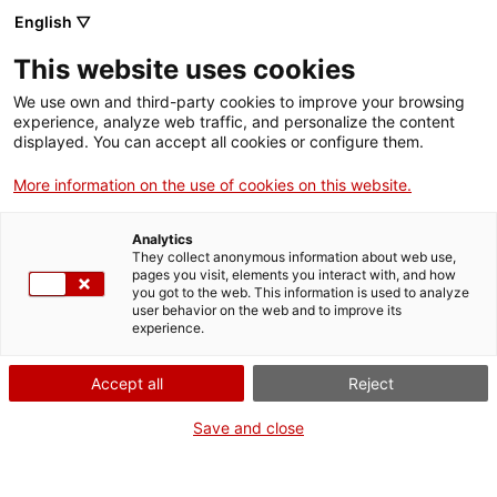
Menú
Busc
. Abrir en una nueva ventana.
English ▽
This website uses cookies
ACCIÓ - Agencia para el crecimiento de las empresas
ACCIÓ - Agencia para el crecimiento de las empresas
Buscador
We use own and third-party cookies to improve your browsing
Inicio
experience, analyze web traffic, and personalize the content
Tecniospring INDUSTRY: Pide más
displayed. You can accept all cookies or configure them.
información
Ayudas y servicios
More information on the use of cookies on this website.
Países
¿Quieres más información?
Analytics
Rellena este formulario, cuéntanos cuál es tu proyecto
Servicios de Internacionalización
Servicios de Innovación
They collect anonymous information about web use,
Sectores
o pregunta y nos pondremos en contacto contigo
pages you visit, elements you interact with, and how
you got to the web. This information is used to analyze
enseguida.
Servicios para Startups
user behavior on the web and to improve its
Actividades
experience.
Datos de la empresa o de la entidad
Campos obligatorios
ACCIÓ
Accept all
Reject
Empresa / Entidad
Contacto
Save and close
es
NIF de la empresa