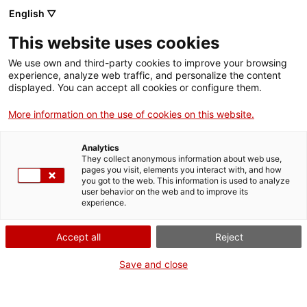
Menú
Cerc
. Obre en una nova finestra.
English ▽
This website uses cookies
ACCIÓ - Agència per al creixement de les empreses
ACCIÓ - Agència per al creixement de les empreses
Cercador
We use own and third-party cookies to improve your browsing
Inici
experience, analyze web traffic, and personalize the content
displayed. You can accept all cookies or configure them.
Ajuts i serveis
More information on the use of cookies on this website.
Països
Analytics
Serveis d'internacionalització
Serveis d'innovació
They collect anonymous information about web use,
Sectors
pages you visit, elements you interact with, and how
you got to the web. This information is used to analyze
Convocatòries d'ajuts obertes
Últimes notícies
user behavior on the web and to improve its
Activitats
Innovació verda: Demana més informació
experience.
Properes activitats
ACCIÓ
Accept all
Reject
Vols més informació?
. Obre en una nova finestra.
Contacte
Save and close
Emplena aquest formulari, explica'ns quin és el teu
projecte o el teu dubte i ens posarem en contacte amb
ca
tu de seguida.