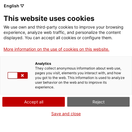
Menú
Cerc
. Obre en una nova finestra.
English ▽
This website uses cookies
ACCIÓ - Agència per al creixement de les empreses
ACCIÓ - Agència per al creixement de les empreses
Cercador
We use own and third-party cookies to improve your browsing
Inici
experience, analyze web traffic, and personalize the content
displayed. You can accept all cookies or configure them.
Ajuts i serveis
More information on the use of cookies on this website.
Països
Analytics
Serveis d'internacionalització
Serveis d'innovació
They collect anonymous information about web use,
Sectors
pages you visit, elements you interact with, and how
Oficina Next Generation EU: Demana més
you got to the web. This information is used to analyze
Convocatòries d'ajuts obertes
Últimes notícies
user behavior on the web and to improve its
Activitats
informació
experience.
Properes activitats
ACCIÓ
Accept all
Reject
Vols més informació?
. Obre en una nova finestra.
Contacte
Save and close
Emplena aquest formulari, explica'ns quin és el teu
projecte o el teu dubte i ens posarem en contacte amb
ca
tu de seguida.